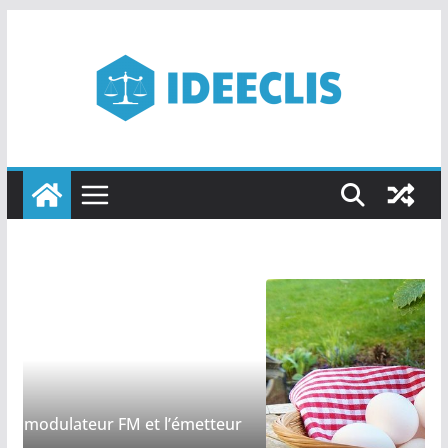
Passer
au
contenu
teur