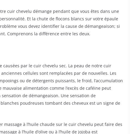
otre cuir chevelu démange pendant que vous êtes dans une
personnalité. Et la chute de flocons blancs sur votre épaule
roblème vous devez identifier la cause de démangeaison; si
itant. Comprenons la différence entre les deux.
causées par le cuir chevelu sec. La peau de notre cuir
s anciennes cellules sont remplacées par de nouvelles. Les
hampooings ou de détergents puissants, le froid, l’accumulation
ne mauvaise alimentation comme l’excès de caféine peut
la sensation de démangeaison. Une sensation de
s blanches poudreuses tombant des cheveux est un signe de
r massage à l’huile chaude sur le cuir chevelu peut faire des
massage à l’huile d’olive ou à l’huile de jojoba est