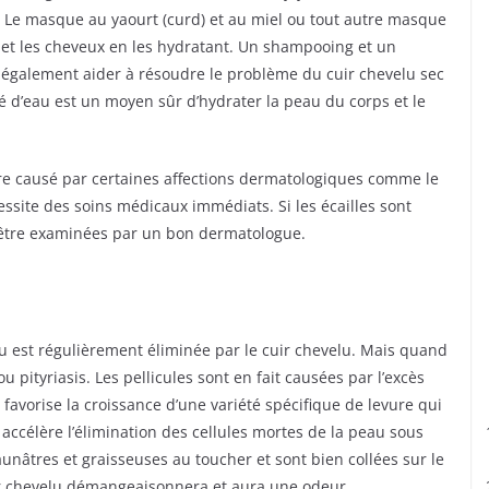
c. Le masque au yaourt (curd) et au miel ou tout autre masque
lu et les cheveux en les hydratant. Un shampooing et un
 également aider à résoudre le problème du cuir chevelu sec
 d’eau est un moyen sûr d’hydrater la peau du corps et le
être causé par certaines affections dermatologiques comme le
essite des soins médicaux immédiats. Si les écailles sont
t être examinées par un bon dermatologue.
au est régulièrement éliminée par le cuir chevelu. Mais quand
u pityriasis. Les pellicules sont en fait causées par l’excès
s favorise la croissance d’une variété spécifique de levure qui
l accélère l’élimination des cellules mortes de la peau sous
unâtres et graisseuses au toucher et sont bien collées sur le
 cuir chevelu démangeaisonnera et aura une odeur