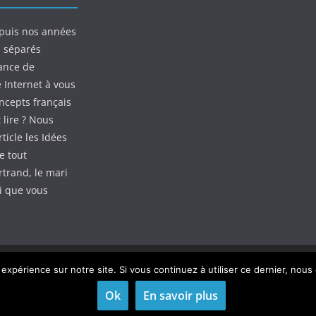
puis nos années
s séparés
ance de
e Internet à vous
oncepts français
 lire ? Nous
ticle les Idées
e tout
rtrand, le mari
ui que vous
 expérience sur notre site. Si vous continuez à utiliser ce dernier, nous
dPress
.
Ok
En savoir plus