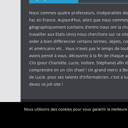
Nous sommes quatre professeurs, inséparables de
Fac en France. Aujourd'hui, alors que nous somme
géographiquement (certains d'entre nous ont la ch
travailler aux Etats-Unis) nous cherchons sur ce sit
aider à bien différencier certains termes, objets, c
et américains etc.. Vous n'avez pas le temps de tout
avons pensé à vous, découvrez à la fin de chaque ar
Clis (pour Charlotte, Lucie, Isidore, Stéphane) afin d
comprendre en un clin d'oeil ! Un grand merci à Be
de Lucie, pour ses talents d'informaticien, c'est à l
devez ce joli site !
Copyright © 2026
IdeeClis
. Tous droits réservés.
Nous utilisons des cookies pour vous garantir la meilleure
Theme
ColorMag
par ThemeGrill. Propulsé par
Wor