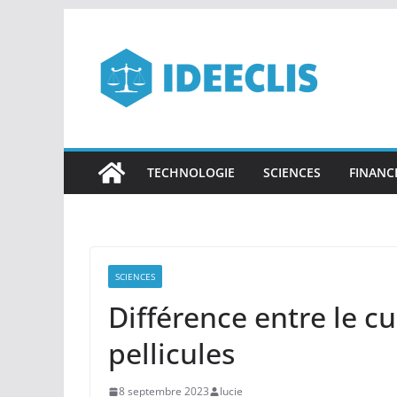
Passer
au
contenu
TECHNOLOGIE
SCIENCES
FINANC
SCIENCES
Différence entre le cui
pellicules
8 septembre 2023
lucie