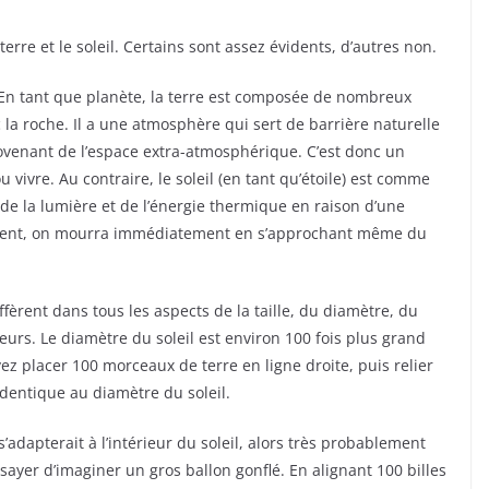
erre et le soleil. Certains sont assez évidents, d’autres non.
e. En tant que planète, la terre est composée de nombreux
la roche. Il a une atmosphère qui sert de barrière naturelle
ovenant de l’espace extra-atmosphérique. C’est donc un
 vivre. Au contraire, le soleil (en tant qu’étoile) est comme
e la lumière et de l’énergie thermique en raison d’une
rément, on mourra immédiatement en s’approchant même du
èrent dans tous les aspects de la taille, du diamètre, du
urs. Le diamètre du soleil est environ 100 fois plus grand
vez placer 100 morceaux de terre en ligne droite, puis relier
t identique au diamètre du soleil.
’adapterait à l’intérieur du soleil, alors très probablement
ayer d’imaginer un gros ballon gonflé. En alignant 100 billes