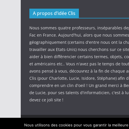
A propos d’idée Clis
Nous sommes quatre professeurs, inséparables de
Fac en France. Aujourd'hui, alors que nous somme
géographiquement (certains d'entre nous ont la ch
travailler aux Etats-Unis) nous cherchons sur ce sit
aider à bien différencier certains termes, objets, c
et américains etc.. Vous n'avez pas le temps de tout
avons pensé à vous, découvrez à la fin de chaque ar
Clis (pour Charlotte, Lucie, Isidore, Stéphane) afin d
comprendre en un clin d'oeil ! Un grand merci à Be
de Lucie, pour ses talents d'informaticien, c'est à l
devez ce joli site !
Copyright © 2026
IdeeClis
. Tous droits réservés.
Nous utilisons des cookies pour vous garantir la meilleure