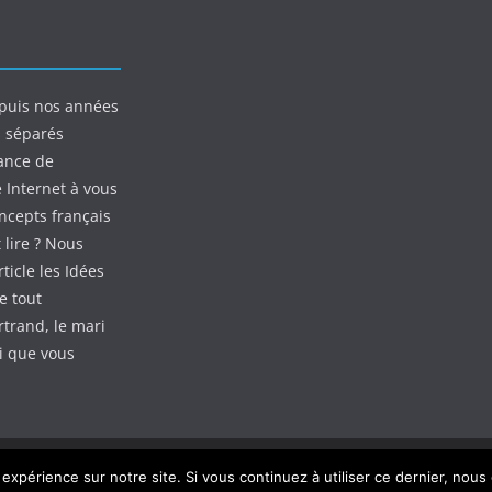
puis nos années
s séparés
ance de
e Internet à vous
oncepts français
 lire ? Nous
ticle les Idées
e tout
rtrand, le mari
ui que vous
 expérience sur notre site. Si vous continuez à utiliser ce dernier, nous