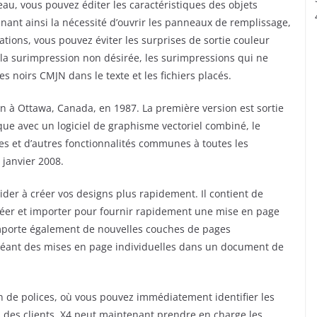
eau, vous pouvez éditer les caractéristiques des objets
ant ainsi la nécessité d’ouvrir les panneaux de remplissage,
rations, vous pouvez éviter les surprises de sortie couleur
 la surimpression non désirée, les surimpressions qui ne
s noirs CMJN dans le texte et les fichiers placés.
n à Ottawa, Canada, en 1987. La première version est sortie
ique avec un logiciel de graphisme vectoriel combiné, le
es et d’autres fonctionnalités communes à toutes les
n janvier 2008.
ider à créer vos designs plus rapidement. Il contient de
réer et importer pour fournir rapidement une mise en page
comporte également de nouvelles couches de pages
réant des mises en page individuelles dans un document de
on de polices, où vous pouvez immédiatement identifier les
us des clients. X4 peut maintenant prendre en charge les