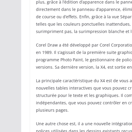
plus, grâce à l’édition d’apparence dans le pann
directement dans le panneau d’apparence, élimin
de course ou d’effets. Enfin, grâce à la vue Sépa
telles que les couleurs ponctuelles inattendues,
surimpriment pas, la surimpression blanche et le
Corel Draw a été développé par Corel Corporatio
en 1989. Il s’agissait de la première suite graph
programme Photo Paint, le gestionnaire de polic
versions. Sa dernière version, la X4, est sortie e
La principale caractéristique du X4 est de vous a
nouvelles tables interactives que vous pouvez c
structurée pour le texte et les graphiques. Il 
indépendantes, que vous pouvez contrôler en c
plusieurs pages.
Une autre chose est, il a une nouvelle intégrati
polices utilisées dans les dessins existants reç