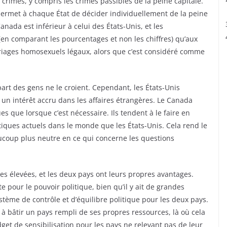
 crimes, y compris les crimes passibles de la peine capitale.
 permet à chaque État de décider individuellement de la peine
nada est inférieur à celui des États-Unis, et les
en comparant les pourcentages et non les chiffres) qu’aux
riages homosexuels légaux, alors que c’est considéré comme
part des gens ne le croient. Cependant, les États-Unis
t un intérêt accru dans les affaires étrangères. Le Canada
es que lorsque c’est nécessaire. Ils tendent à le faire en
tiques actuels dans le monde que les États-Unis. Cela rend le
ucoup plus neutre en ce qui concerne les questions
s élevées, et les deux pays ont leurs propres avantages.
pour le pouvoir politique, bien qu’il y ait de grandes
stème de contrôle et d’équilibre politique pour les deux pays.
à bâtir un pays rempli de ses propres ressources, là où cela
dget de sensibilisation pour les pays ne relevant pas de leur