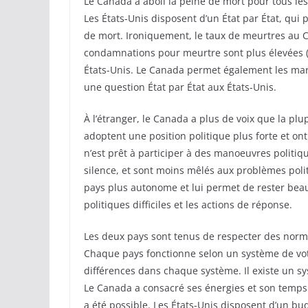
Le Canada a aboli la peine de mort pour tous les
Les États-Unis disposent d’un État par État, qui
de mort. Ironiquement, le taux de meurtres au Ca
condamnations pour meurtre sont plus élevées (
États-Unis. Le Canada permet également les ma
une question État par État aux États-Unis.
À l’étranger, le Canada a plus de voix que la plu
adoptent une position politique plus forte et on
n’est prêt à participer à des manoeuvres politiqu
silence, et sont moins mêlés aux problèmes poli
pays plus autonome et lui permet de rester bea
politiques difficiles et les actions de réponse.
Les deux pays sont tenus de respecter des norme
Chaque pays fonctionne selon un système de vote 
différences dans chaque système. Il existe un sy
Le Canada a consacré ses énergies et son temps 
a été possible. Les États-Unis disposent d’un bu