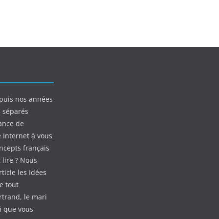
puis nos années
s séparés
ance de
e Internet à vous
oncepts français
 lire ? Nous
ticle les Idées
e tout
rtrand, le mari
ui que vous