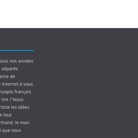
puis nos années
s séparés
ance de
e Internet à vous
oncepts français
 lire ? Nous
ticle les Idées
e tout
rtrand, le mari
ui que vous