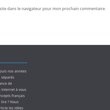
site dans le navigateur pour mon prochain commentaire.
puis nos années
s séparés
ance de
e Internet à vous
oncepts français
 lire ? Nous
ticle les Idées