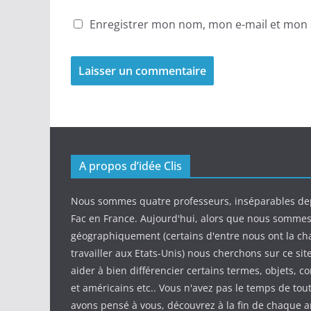
Enregistrer mon nom, mon e-mail et mon 
A propos d’idée Clis
Nous sommes quatre professeurs, inséparables de
Fac en France. Aujourd'hui, alors que nous somme
géographiquement (certains d'entre nous ont la ch
travailler aux Etats-Unis) nous cherchons sur ce sit
aider à bien différencier certains termes, objets, c
et américains etc.. Vous n'avez pas le temps de tout
avons pensé à vous, découvrez à la fin de chaque ar