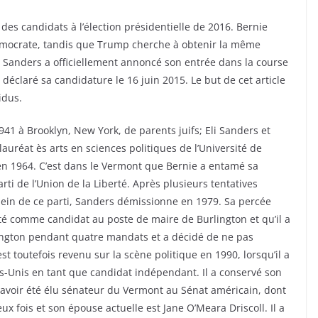
es candidats à l’élection présidentielle de 2016. Bernie
émocrate, tandis que Trump cherche à obtenir la même
n. Sanders a officiellement annoncé son entrée dans la course
 déclaré sa candidature le 16 juin 2015. Le but de cet article
idus.
41 à Brooklyn, New York, de parents juifs; Eli Sanders et
uréat ès arts en sciences politiques de l’Université de
 en 1964. C’est dans le Vermont que Bernie a entamé sa
Parti de l’Union de la Liberté. Après plusieurs tentatives
sein de ce parti, Sanders démissionne en 1979. Sa percée
nté comme candidat au poste de maire de Burlington et qu’il a
lington pendant quatre mandats et a décidé de ne pas
est toutefois revenu sur la scène politique en 1990, lorsqu’il a
s-Unis en tant que candidat indépendant. Il a conservé son
s avoir été élu sénateur du Vermont au Sénat américain, dont
eux fois et son épouse actuelle est Jane O’Meara Driscoll. Il a