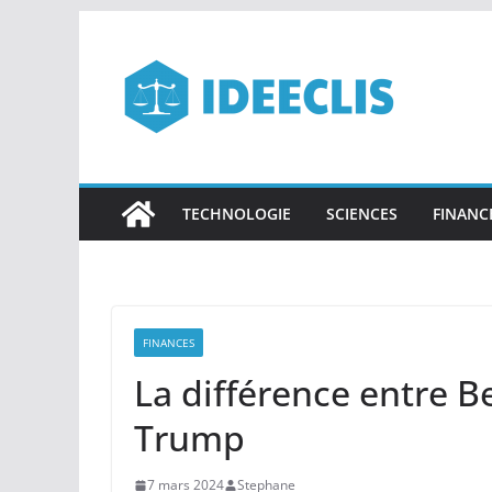
Passer
au
contenu
TECHNOLOGIE
SCIENCES
FINANC
FINANCES
La différence entre B
Trump
7 mars 2024
Stephane