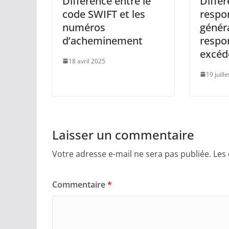
Différence entre le
Différ
code SWIFT et les
respon
numéros
généra
d’acheminement
respon
excéd
18 avril 2025
19 juill
Laisser un commentaire
Votre adresse e-mail ne sera pas publiée.
Les
Commentaire
*