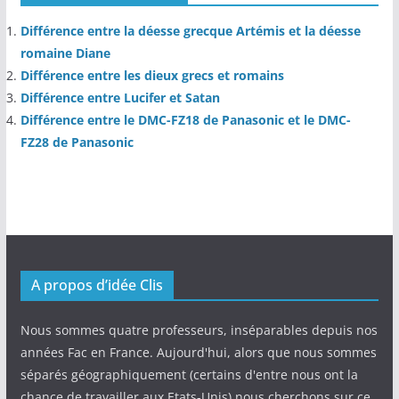
Différence entre la déesse grecque Artémis et la déesse
romaine Diane
Différence entre les dieux grecs et romains
Différence entre Lucifer et Satan
Différence entre le DMC-FZ18 de Panasonic et le DMC-
FZ28 de Panasonic
A propos d’idée Clis
Nous sommes quatre professeurs, inséparables depuis nos
années Fac en France. Aujourd'hui, alors que nous sommes
séparés géographiquement (certains d'entre nous ont la
chance de travailler aux Etats-Unis) nous cherchons sur ce