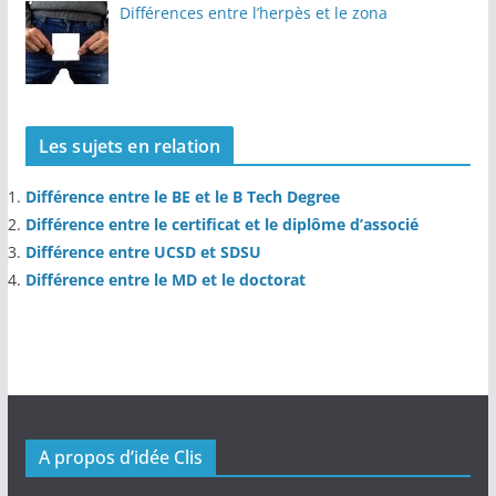
Différences entre l’herpès et le zona
Les sujets en relation
Différence entre le BE et le B Tech Degree
Différence entre le certificat et le diplôme d’associé
Différence entre UCSD et SDSU
Différence entre le MD et le doctorat
A propos d’idée Clis