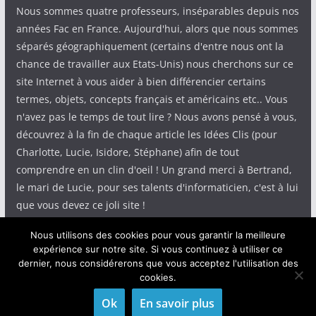
Nous sommes quatre professeurs, inséparables depuis nos
années Fac en France. Aujourd'hui, alors que nous sommes
séparés géographiquement (certains d'entre nous ont la
chance de travailler aux Etats-Unis) nous cherchons sur ce
site Internet à vous aider à bien différencier certains
termes, objets, concepts français et américains etc.. Vous
n'avez pas le temps de tout lire ? Nous avons pensé à vous,
découvrez à la fin de chaque article les Idées Clis (pour
Charlotte, Lucie, Isidore, Stéphane) afin de tout
comprendre en un clin d'oeil ! Un grand merci à Bertrand,
le mari de Lucie, pour ses talents d'informaticien, c'est à lui
que vous devez ce joli site !
Nous utilisons des cookies pour vous garantir la meilleure
expérience sur notre site. Si vous continuez à utiliser ce
dernier, nous considérerons que vous acceptez l'utilisation des
cookies.
Copyright © 2026
IdeeClis
. Tous droits réservés.
Theme
ColorMag
par ThemeGrill. Propulsé par
WordPress
.
Ok
En savoir plus