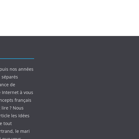
puis nos années
s séparés
ance de
e Internet à vous
oncepts français
 lire ? Nous
ticle les Idées
e tout
rtrand, le mari
ui que vous