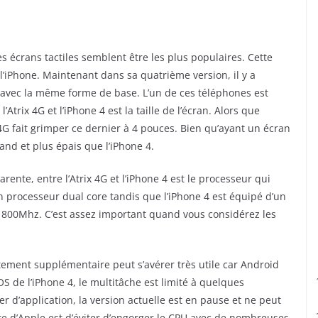
es écrans tactiles semblent être les plus populaires. Cette
’iPhone. Maintenant dans sa quatrième version, il y a
vec la même forme de base. L’un de ces téléphones est
’Atrix 4G et l’iPhone 4 est la taille de l’écran. Alors que
x 4G fait grimper ce dernier à 4 pouces. Bien qu’ayant un écran
and et plus épais que l’iPhone 4.
ente, entre l’Atrix 4G et l’iPhone 4 est le processeur qui
un processeur dual core tandis que l’iPhone 4 est équipé d’un
à 800Mhz. C’est assez important quand vous considérez les
aitement supplémentaire peut s’avérer très utile car Android
S de l’iPhone 4, le multitâche est limité à quelques
r d’application, la version actuelle est en pause et ne peut
tre d’Apple est d’éviter d’engorger le CPU avec de nombreuses