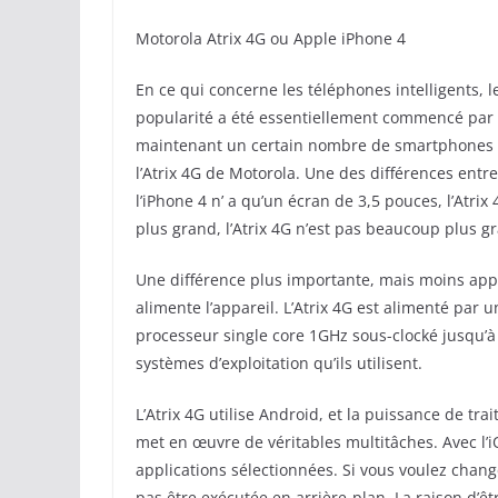
Motorola Atrix 4G ou Apple iPhone 4
En ce qui concerne les téléphones intelligents, l
popularité a été essentiellement commencé par l
maintenant un certain nombre de smartphones a
l’Atrix 4G de Motorola. Une des différences entre l
l’iPhone 4 n’ a qu’un écran de 3,5 pouces, l’Atri
plus grand, l’Atrix 4G n’est pas beaucoup plus gr
Une différence plus importante, mais moins appar
alimente l’appareil. L’Atrix 4G est alimenté par 
processeur single core 1GHz sous-clocké jusqu’
systèmes d’exploitation qu’ils utilisent.
L’Atrix 4G utilise Android, et la puissance de tr
met en œuvre de véritables multitâches. Avec l’iO
applications sélectionnées. Si vous voulez change
pas être exécutée en arrière-plan. La raison d’ê