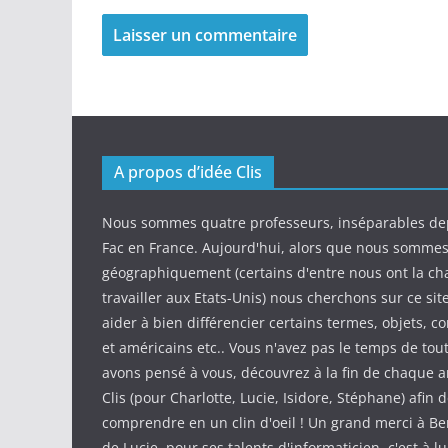
A propos d’idée Clis
Nous sommes quatre professeurs, inséparables de
Fac en France. Aujourd'hui, alors que nous somme
géographiquement (certains d'entre nous ont la ch
travailler aux Etats-Unis) nous cherchons sur ce sit
aider à bien différencier certains termes, objets, c
et américains etc.. Vous n'avez pas le temps de tout
avons pensé à vous, découvrez à la fin de chaque ar
Clis (pour Charlotte, Lucie, Isidore, Stéphane) afin d
comprendre en un clin d'oeil ! Un grand merci à Be
de Lucie, pour ses talents d'informaticien, c'est à l