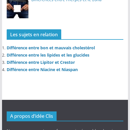
Les sujets en relation
Différence entre bon et mauvais cholestérol
Différence entre les lipides et les glucides
Différence entre Lipitor et Crestor
Différence entre Niacine et Niaspan
A propos d’idée Clis