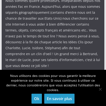
Nous sommes quatre professeurs, inséparables depuis nos
années Fac en France. Aujourd'hui, alors que nous sommes
séparés géographiquement (certains d'entre nous ont la
chance de travailler aux Etats-Unis) nous cherchons sur ce
site Internet à vous aider à bien différencier certains
termes, objets, concepts français et américains etc.. Vous
n'avez pas le temps de tout lire ? Nous avons pensé à vous,
découvrez à la fin de chaque article les Idées Clis (pour
Charlotte, Lucie, Isidore, Stéphane) afin de tout
comprendre en un clin d'oeil ! Un grand merci à Bertrand,
le mari de Lucie, pour ses talents d'informaticien, c'est à lui
que vous devez ce joli site !
Nous utilisons des cookies pour vous garantir la meilleure
expérience sur notre site. Si vous continuez à utiliser ce
dernier, nous considérerons que vous acceptez l'utilisation des
cookies.
Copyright © 2026
IdeeClis
. Tous droits réservés.
Theme
ColorMag
par ThemeGrill. Propulsé par
WordPress
.
Ok
En savoir plus