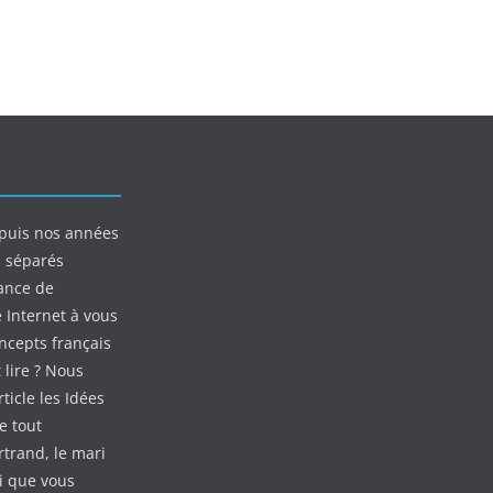
puis nos années
s séparés
ance de
e Internet à vous
oncepts français
 lire ? Nous
ticle les Idées
e tout
rtrand, le mari
ui que vous