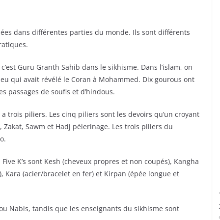
uées dans différentes parties du monde. Ils sont différents
ratiques.
m, c’est Guru Granth Sahib dans le sikhisme. Dans l’islam, on
 Dieu qui avait révélé le Coran à Mohammed. Dix gourous ont
s passages de soufis et d’hindous.
 a trois piliers. Les cinq piliers sont les devoirs qu’un croyant
da, Zakat, Sawm et Hadj pèlerinage. Les trois piliers du
o.
es Five K’s sont Kesh (cheveux propres et non coupés), Kangha
, Kara (acier/bracelet en fer) et Kirpan (épée longue et
 ou Nabis, tandis que les enseignants du sikhisme sont