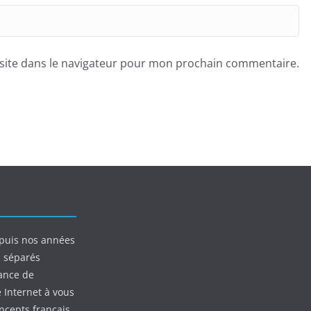
site dans le navigateur pour mon prochain commentaire.
puis nos années
s séparés
ance de
e Internet à vous
oncepts français