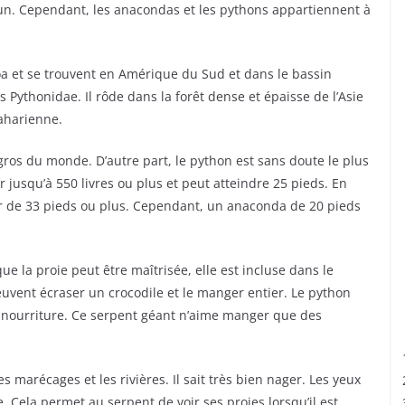
’un. Cependant, les anacondas et les pythons appartiennent à
a et se trouvent en Amérique du Sud et dans le bassin
 Pythonidae. Il rôde dans la forêt dense et épaisse de l’Asie
saharienne.
 gros du monde. D’autre part, le python est sans doute le plus
usqu’à 550 livres ou plus et peut atteindre 25 pieds. En
r de 33 pieds ou plus. Cependant, un anaconda de 20 pieds
ue la proie peut être maîtrisée, elle est incluse dans le
vent écraser un crocodile et le manger entier. Le python
e nourriture. Ce serpent géant n’aime manger que des
s marécages et les rivières. Il sait très bien nager. Les yeux
e. Cela permet au serpent de voir ses proies lorsqu’il est