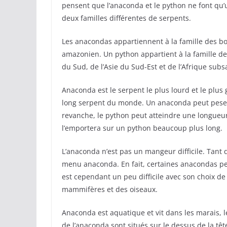
pensent que l’anaconda et le python ne font qu
deux familles différentes de serpents.
Les anacondas appartiennent à la famille des bo
amazonien. Un python appartient à la famille des
du Sud, de l’Asie du Sud-Est et de l’Afrique sub
Anaconda est le serpent le plus lourd et le plus
long serpent du monde. Un anaconda peut peser j
revanche, le python peut atteindre une longueu
l’emportera sur un python beaucoup plus long.
L’anaconda n’est pas un mangeur difficile. Tant q
menu anaconda. En fait, certaines anacondas peu
est cependant un peu difficile avec son choix d
mammifères et des oiseaux.
Anaconda est aquatique et vit dans les marais, le
de l’anaconda sont situés sur le dessus de la têt