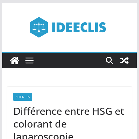
Passer
au
contenu
SCIENCES
Différence entre HSG et
colorant de
laparoscopie