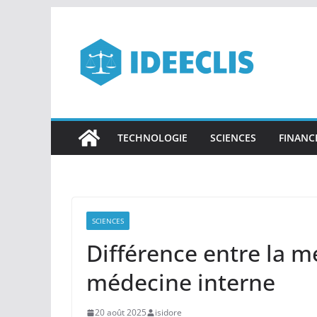
Passer
au
contenu
TECHNOLOGIE
SCIENCES
FINANC
SCIENCES
Différence entre la mé
médecine interne
20 août 2025
isidore