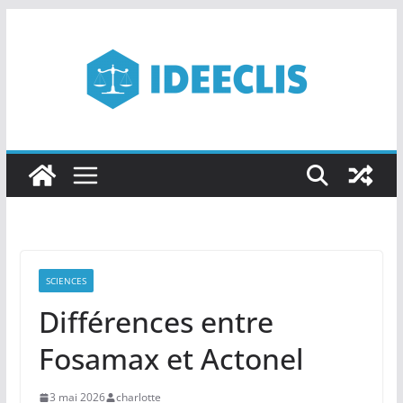
Passer
au
contenu
SCIENCES
Différences entre
Fosamax et Actonel
3 mai 2026
charlotte