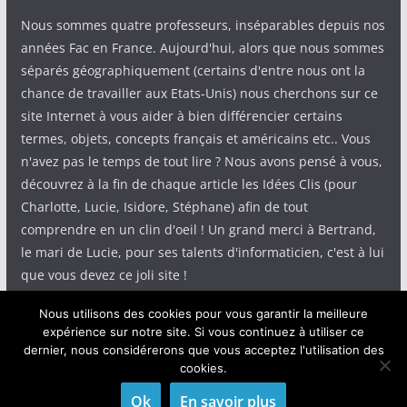
Nous sommes quatre professeurs, inséparables depuis nos
années Fac en France. Aujourd'hui, alors que nous sommes
séparés géographiquement (certains d'entre nous ont la
chance de travailler aux Etats-Unis) nous cherchons sur ce
site Internet à vous aider à bien différencier certains
termes, objets, concepts français et américains etc.. Vous
n'avez pas le temps de tout lire ? Nous avons pensé à vous,
découvrez à la fin de chaque article les Idées Clis (pour
Charlotte, Lucie, Isidore, Stéphane) afin de tout
comprendre en un clin d'oeil ! Un grand merci à Bertrand,
le mari de Lucie, pour ses talents d'informaticien, c'est à lui
que vous devez ce joli site !
Nous utilisons des cookies pour vous garantir la meilleure
expérience sur notre site. Si vous continuez à utiliser ce
dernier, nous considérerons que vous acceptez l'utilisation des
cookies.
Copyright © 2026
IdeeClis
. Tous droits réservés.
Theme
ColorMag
par ThemeGrill. Propulsé par
WordPress
.
Ok
En savoir plus