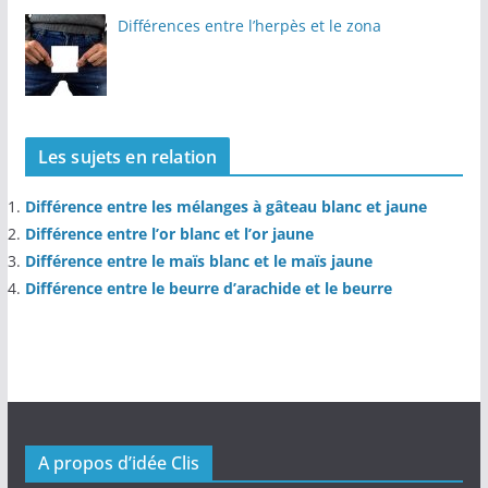
Différences entre l’herpès et le zona
Les sujets en relation
Différence entre les mélanges à gâteau blanc et jaune
Différence entre l’or blanc et l’or jaune
Différence entre le maïs blanc et le maïs jaune
Différence entre le beurre d’arachide et le beurre
A propos d’idée Clis