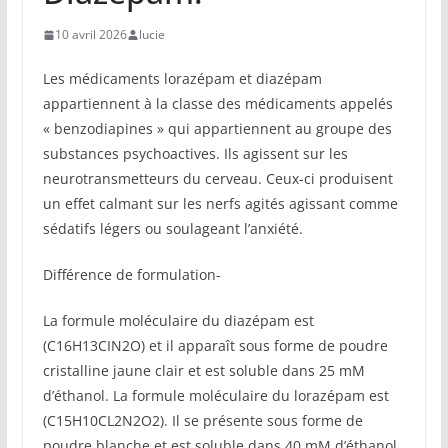
10 avril 2026
lucie
Les médicaments lorazépam et diazépam
appartiennent à la classe des médicaments appelés
« benzodiapines » qui appartiennent au groupe des
substances psychoactives. Ils agissent sur les
neurotransmetteurs du cerveau. Ceux-ci produisent
un effet calmant sur les nerfs agités agissant comme
sédatifs légers ou soulageant l’anxiété.
Différence de formulation-
La formule moléculaire du diazépam est
(C16H13CIN2O) et il apparaît sous forme de poudre
cristalline jaune clair et est soluble dans 25 mM
d’éthanol. La formule moléculaire du lorazépam est
(C15H10CL2N2O2). Il se présente sous forme de
poudre blanche et est soluble dans 40 mM d’éthanol.