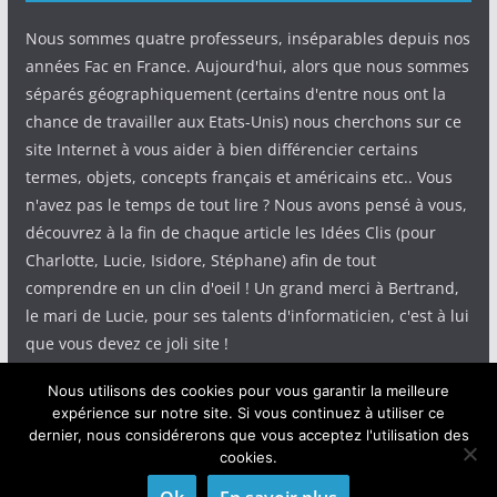
Nous sommes quatre professeurs, inséparables depuis nos
années Fac en France. Aujourd'hui, alors que nous sommes
séparés géographiquement (certains d'entre nous ont la
chance de travailler aux Etats-Unis) nous cherchons sur ce
site Internet à vous aider à bien différencier certains
termes, objets, concepts français et américains etc.. Vous
n'avez pas le temps de tout lire ? Nous avons pensé à vous,
découvrez à la fin de chaque article les Idées Clis (pour
Charlotte, Lucie, Isidore, Stéphane) afin de tout
comprendre en un clin d'oeil ! Un grand merci à Bertrand,
le mari de Lucie, pour ses talents d'informaticien, c'est à lui
que vous devez ce joli site !
Nous utilisons des cookies pour vous garantir la meilleure
expérience sur notre site. Si vous continuez à utiliser ce
dernier, nous considérerons que vous acceptez l'utilisation des
cookies.
Copyright © 2026
IdeeClis
. Tous droits réservés.
Theme
ColorMag
par ThemeGrill. Propulsé par
WordPress
.