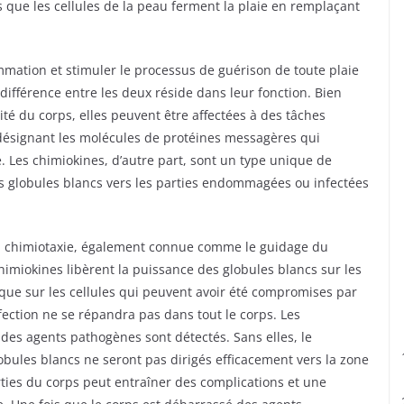
s que les cellules de la peau ferment la plaie en remplaçant
mmation et stimuler le processus de guérison de toute plaie
a différence entre les deux réside dans leur fonction. Bien
té du corps, elles peuvent être affectées à des tâches
l désignant les molécules de protéines messagères qui
. Les chimiokines, d’autre part, sont un type unique de
es globules blancs vers les parties endommagées ou infectées
la chimiotaxie, également connue comme le guidage du
himiokines libèrent la puissance des globules blancs sur les
que sur les cellules qui peuvent avoir été compromises par
infection ne se répandra pas dans tout le corps. Les
es agents pathogènes sont détectés. Sans elles, le
obules blancs ne seront pas dirigés efficacement vers la zone
rties du corps peut entraîner des complications et une