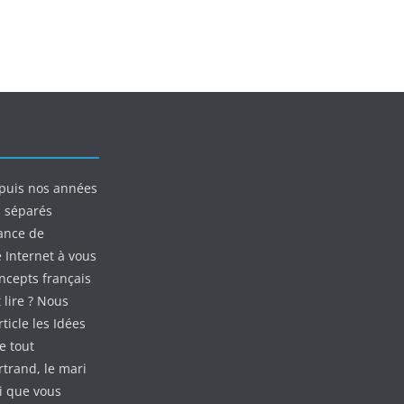
puis nos années
s séparés
ance de
e Internet à vous
oncepts français
 lire ? Nous
ticle les Idées
e tout
rtrand, le mari
ui que vous