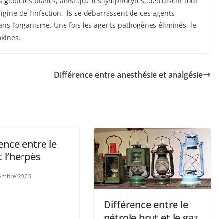
 globules blancs, ainsi que les lymphocytes, détruisent tout
igine de l’infection. Ils se débarrassent de ces agents
ans l’organisme. Une fois les agents pathogènes éliminés, le
kines.
Différence entre anesthésie et analgésie
ence entre le
t l’herpès
embre 2023
Différence entre le
pétrole brut et le gaz