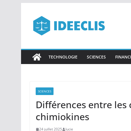
Passer
au
contenu
TECHNOLOGIE
SCIENCES
FINANC
SCIENCES
Différences entre les 
chimiokines
24 juillet 2025
lucie