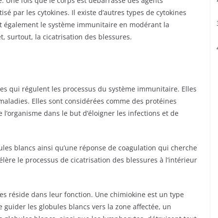
. Une fois que le corps est débarrassé des agents
é par les cytokines. Il existe d’autres types de cytokines
nt également le système immunitaire en modérant la
, surtout, la cicatrisation des blessures.
nes qui régulent les processus du système immunitaire. Elles
s maladies. Elles sont considérées comme des protéines
l’organisme dans le but d’éloigner les infections et de
ules blancs ainsi qu’une réponse de coagulation qui cherche
re le processus de cicatrisation des blessures à l’intérieur
nes réside dans leur fonction. Une chimiokine est un type
de guider les globules blancs vers la zone affectée, un