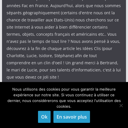
années Fac en France. Aujourd'hui, alors que nous sommes
séparés géographiquement (certains d'entre nous ont la
chance de travailler aux Etats-Unis) nous cherchons sur ce
site Internet à vous aider à bien différencier certains
termes, objets, concepts français et américains etc.. Vous
n'avez pas le temps de tout lire ? Nous avons pensé à vous,
découvrez à la fin de chaque article les Idées Clis (pour
Charlotte, Lucie, Isidore, Stéphane) afin de tout
comprendre en un clin d'oeil ! Un grand merci à Bertrand,
le mari de Lucie, pour ses talents d'informaticien, c'est à lui
que vous devez ce joli site !
Nous utilisons des cookies pour vous garantir la meilleure
expérience sur notre site. Si vous continuez à utiliser ce
dernier, nous considérerons que vous acceptez l'utilisation des
cookies.
Copyright © 2026
IdeeClis
. Tous droits réservés.
Theme
ColorMag
par ThemeGrill. Propulsé par
WordPress
.
Ok
En savoir plus