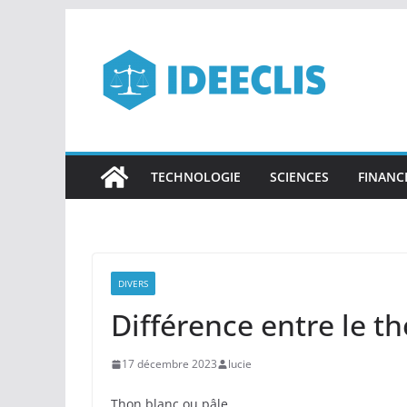
Passer
au
contenu
TECHNOLOGIE
SCIENCES
FINANC
DIVERS
Différence entre le th
17 décembre 2023
lucie
Thon blanc ou pâle