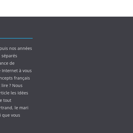
puis nos années
s séparés
ance de
e Internet à vous
oncepts français
 lire ? Nous
ticle les Idées
e tout
rtrand, le mari
ui que vous