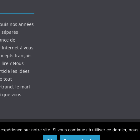
puis nos années
s séparés
ance de
e Internet à vous
oncepts français
 lire ? Nous
ticle les Idées
e tout
rtrand, le mari
ui que vous
 expérience sur notre site. Si vous continuez à utiliser ce dernier, nous
dPress
.