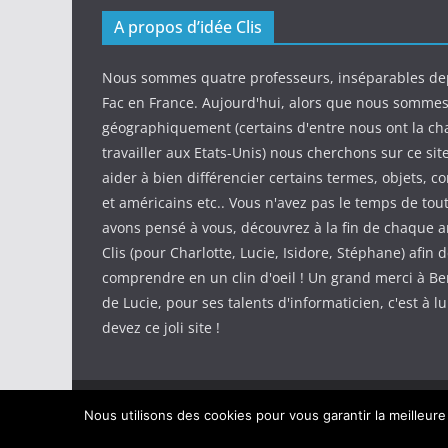
A propos d’idée Clis
Nous sommes quatre professeurs, inséparables de
Fac en France. Aujourd'hui, alors que nous somme
géographiquement (certains d'entre nous ont la ch
travailler aux Etats-Unis) nous cherchons sur ce sit
aider à bien différencier certains termes, objets, c
et américains etc.. Vous n'avez pas le temps de tout
avons pensé à vous, découvrez à la fin de chaque ar
Clis (pour Charlotte, Lucie, Isidore, Stéphane) afin d
comprendre en un clin d'oeil ! Un grand merci à Be
de Lucie, pour ses talents d'informaticien, c'est à l
devez ce joli site !
Copyright © 2026
IdeeClis
. Tous droits réservés.
Nous utilisons des cookies pour vous garantir la meilleure
Theme
ColorMag
par ThemeGrill. Propulsé par
Wor